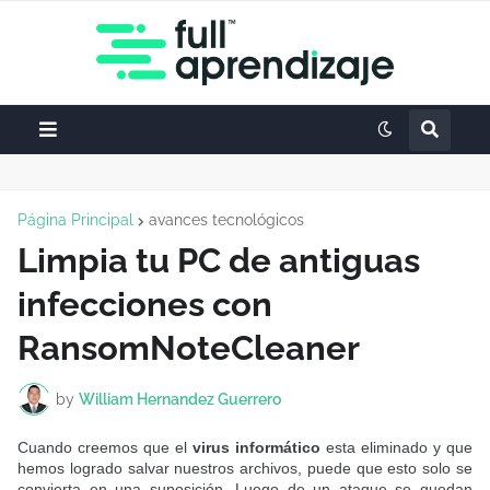
Página Principal
avances tecnológicos
Limpia tu PC de antiguas
infecciones con
RansomNoteCleaner
by
William Hernandez Guerrero
Cuando creemos que el
virus informático
esta eliminado y que
hemos logrado salvar nuestros archivos, puede que esto solo se
convierta en una suposición. Luego de un ataque se quedan