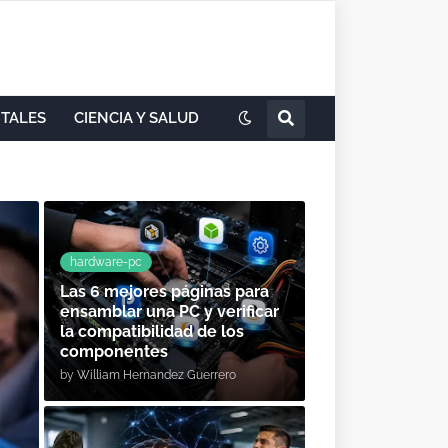
ITALES
CIENCIA Y SALUD
hardware-pc
Las 6 mejores páginas para
ensamblar una PC y verificar
la compatibilidad de los
componentes
by
William Hernandez Guerrero