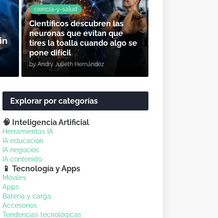
ciencia-y-salud
Científicos descubren las
neuronas que evitan que
in
tires la toalla cuando algo se
pone difícil
by
Andry Julieth Hernández
Explorar por categorías
🧠 Inteligencia Artificial
Herramientas IA
IA educación
IA negocios
IA contenido
📱 Tecnología y Apps
Móviles
Apps
Batería y carga
Accesorios
Tendencias tecnológicas