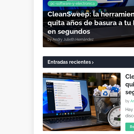
pc-software-y-electronica
CleanSweep: la herramient
quita años de basura a t
en segundos
by
Andry Julieth Hernández
Entradas recientes
Cl
qu
se
by
A
Hay 
disc
R