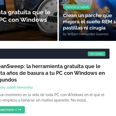
ciencia-y-salud
a gratuita que le
Crean un parche que
u PC con Windows
mejora el sueño REM s
pastillas ni cirugía
by
William Hernandez Guerrero
Ver todas
eanSweep: la herramienta gratuita que le
ita años de basura a tu PC con Windows en
gundos
ndry Julieth Hernández
un momento en la vida de toda PC con Windows en el que el
o empieza a llenarse sin motivo aparente. No instal…
ead more »