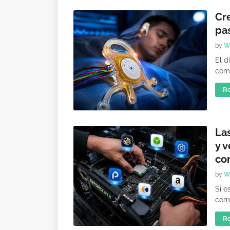
Cr
pas
by
W
El d
comb
R
La
y v
co
by
W
Si e
corr
R