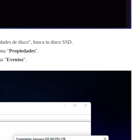
idades de disco", busca tu disco SSD.
ona "
Propiedades
".
ña "
Eventos
".