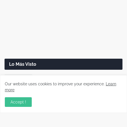
Lo Más Visto
Disco duro dañado: cómo recuperar tus
archivos paso a paso (Guía real)
Our website uses cookies to improve your experience.
Learn
more
Cómo reparar cargadores USB-C que no
Accept !
cargan o cargan lento
Cómo saber si un cable USB sirve realmente