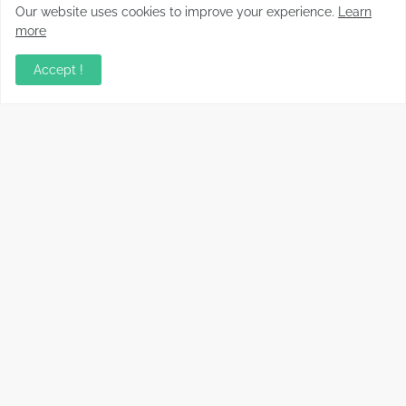
Our website uses cookies to improve your experience.
Learn
more
Cómo reparar cargadores USB-C que no
cargan o cargan lento
Accept !
Disco duro dañado: cómo recuperar tus
archivos paso a paso (Guía real)
Información relevante sobre variados temas, enfocados en
recopilar y compartir conocimientos principalmente del mundo
tecnológico.