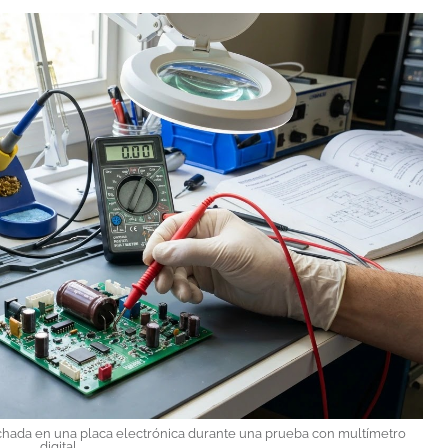
chada
en
una
placa
electrónica
durante
una
prueba
con
multímetro
digital.