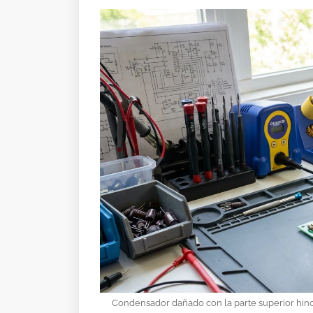
Condensador
dañado
con
la
parte
superior
hin