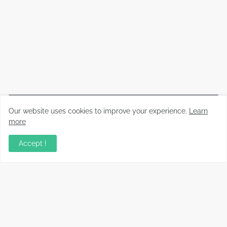
Lo Más Visto
Our website uses cookies to improve your experience.
Learn
more
Disco duro dañado: cómo recuperar tus
archivos paso a paso (Guía real)
Accept !
Adiós a las gafas en un minuto: la técnica sin
láser ni cortes que revoluciona la visión
Cómo saber si un cable USB sirve realmente
para carga rápida