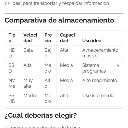
👉 Ideal para transportar y respaldar información.
Comparativa de almacenamiento
Tip
Veloci
Pre
Capaci
o
dad
cio
dad
Uso ideal
HD
Baja
Baj
Alta
Almacenamiento
D
o
masivo
SS
Alta
Me
Media
Sistema y
D
dio
programas
NV
Muy
Alt
Media
Alto rendimiento
Me
alta
o
SS
Media
Me
Alta
Uso intermedio
HD
dio
¿Cuál deberías elegir?
La mejor opción depende de tu uso: