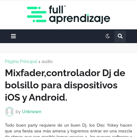
Página Principal
audio
Mixfader,controlador Dj de
bolsillo para dispositivos
iOS y Android.
by
Unknown
Todo buen party requiere de un buen Dj, los Disc Yokey hacen
que una fiesta sea más amena y logremos entrar en una mezcla
de ritmos que son posible lograr gracias a los nuevos software y