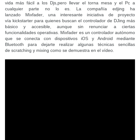
vida más fácil a los Djs,pero llevar el torna mesa y el Pc a
cualquier parte no lo es.
La compañía
edjing
ha
lanzado
Mixfader
, una interesante iniciativa de proyecto
vía
kickstarter
para quienes buscan el controlador de
DJing
más
básico y accesible, aunque sin renunciar a ciertas
funcionalidades operativas.
Mixfader
es un controlador autónomo
que se conecta con dispositivos
iOS
y
Android
mediante
Bluetooth para dejarte realizar algunas técnicas sencillas
de
scratching
y
mixing
como se demuestra en el vídeo
.