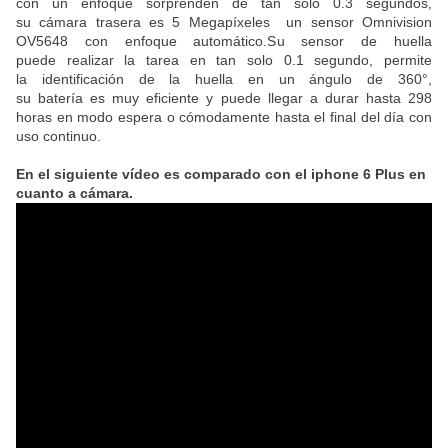
con un enfoque sorprenden de tan solo 0.3 segundos,
su cámara trasera es 5 Megapíxeles un sensor Omnivision
OV5648 con enfoque automático.Su sensor de huella
puede realizar la tarea en tan solo 0.1 segundo, permite
la identificación de la huella en un ángulo de 360°,
su batería es muy eficiente y puede llegar a durar hasta 298
horas en modo espera o cómodamente hasta el final del día con
uso continuo.
En el siguiente vídeo es comparado con el iphone 6 Plus en
cuanto a cámara.