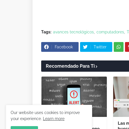
Tags:
avances tecnológicos
computadores
T
Facebook
Twitter
Recomendado Para Ti
Our website uses cookies to improve
your experience.
Learn more
Señales claras para
Las 
descubrir que tu teléfono
busca