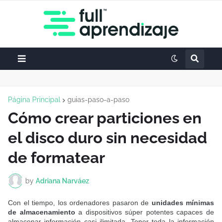
Página Principal
guias-paso-a-paso
Cómo crear particiones en
el disco duro sin necesidad
de formatear
by
Adriana Narváez
Con el tiempo, los ordenadores pasaron de
unidades mínimas
de almacenamiento
a dispositivos súper potentes capaces de
almacenar información casi ilimitada. Tener toda la información