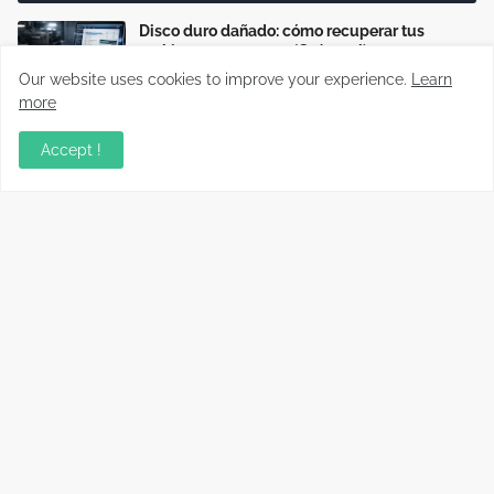
Disco duro dañado: cómo recuperar tus
archivos paso a paso (Guía real)
Our website uses cookies to improve your experience.
Learn
more
Cómo reparar cargadores USB-C que no
cargan o cargan lento
Accept !
Cómo saber si un cable USB sirve realmente
para carga rápida
Información relevante sobre variados temas, enfocados en
recopilar y compartir conocimientos principalmente del mundo
tecnológico.