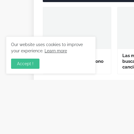
Our website uses cookies to improve
your experience.
Learn more
Señales claras para
Las 
descubrir que tu teléfono
busca
Accept !
móvil tiene un virus
canc
Artículo Anterior
Información releva
conocimientos pri