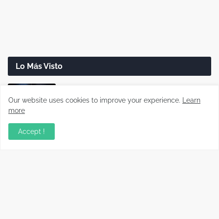
Lo Más Visto
Cómo saber si un cable USB sirve realmente
para carga rápida
Our website uses cookies to improve your experience.
Learn
more
Disco duro dañado: cómo recuperar tus
Accept !
archivos paso a paso (Guía real)
Cómo reparar cargadores USB-C que no
cargan o cargan lento