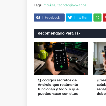
Tags:
moviles
tecnologia-y-apps
Facebook
Twitter
Recomendado Para Ti
15 códigos secretos de
¿Cree
Android que realmente
celul
funcionan y todo lo que
señal
puedes hacer con ellos
deber