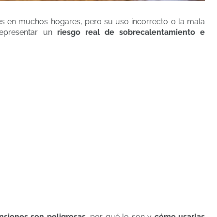
 en muchos hogares, pero su uso incorrecto o la mala
representar un
riesgo real de sobrecalentamiento e
nsiones son peligrosas
, por qué lo son y
cómo usarlas