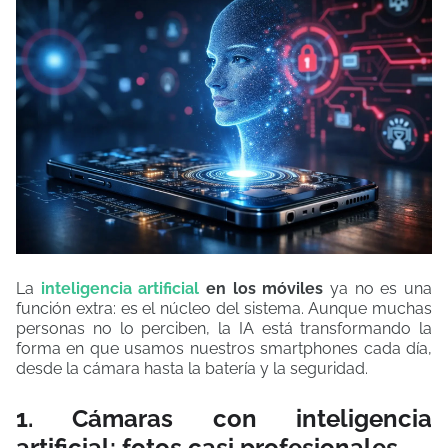
La
inteligencia artificial
en los móviles
ya no es una
función extra: es el núcleo del sistema. Aunque muchas
personas no lo perciben, la IA está transformando la
forma en que usamos nuestros smartphones cada día,
desde la cámara hasta la batería y la seguridad.
1. Cámaras con inteligencia
artificial: fotos casi profesionales