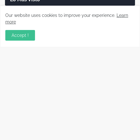
Disco duro dañado: cómo recuperar tus
Our website uses cookies to improve your experience.
Learn
archivos paso a paso (Guía real)
more
Accept !
Cómo reparar cargadores USB-C que no
cargan o cargan lento
Cómo saber si un cable USB sirve realmente
para carga rápida
Información relevante sobre variados temas, enfocados en
recopilar y compartir conocimientos principalmente del mundo
tecnológico.