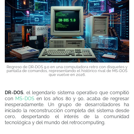
Regreso
de
DR-
DOS
9.0
en
una
computadora
retro
con
disquetes
y
pantalla
de
comandos,
representando
el
histórico
rival
de
MS-
DOS
que
vuelve
en
2026.
DR-DOS
, el legendario sistema operativo que compitió
con
MS-DOS
en los años 80 y 90, acaba de regresar
inesperadamente. Un grupo de desarrolladores ha
iniciado la reconstrucción completa del sistema desde
cero, despertando el interés de la comunidad
tecnológica y del mundo del retrocomputing.