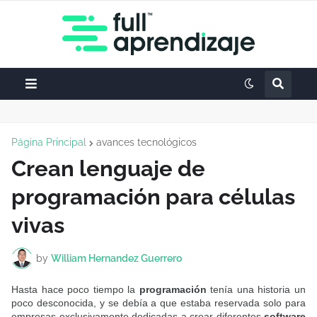
Página Principal
avances tecnológicos
Crean lenguaje de
programación para células
vivas
by
William Hernandez Guerrero
Hasta hace poco tiempo la
programación
tenía una historia un
poco desconocida, y se debía a que estaba reservada solo para
empresas exclusivamente dedicadas a crear diferentes
software