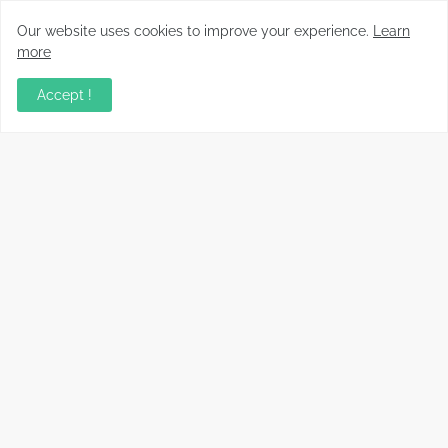
archivos paso a paso (Guía real)
Our website uses cookies to improve your experience.
Learn
more
Cómo reparar cargadores USB-C que no
cargan o cargan lento
Accept !
Cómo saber si un cable USB sirve realmente
para carga rápida
Información relevante sobre variados temas, enfocados en
recopilar y compartir conocimientos principalmente del mundo
tecnológico.