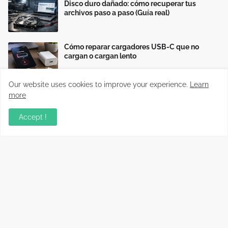
Disco duro dañado: cómo recuperar tus
archivos paso a paso (Guía real)
Cómo reparar cargadores USB-C que no
cargan o cargan lento
Our website uses cookies to improve your experience.
Learn
more
Accept !
Información relevante sobre variados temas, enfocados en
recopilar y compartir conocimientos principalmente del mundo
tecnológico.
Copyright ©
2026
Full aprendizaje