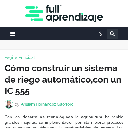
Página Principal
Cómo construir un sistema
de riego automático,con un
IC 555
by
William Hernandez Guerrero
Con los
desarrollos tecnológicos
la
agricultura
ha tenido
grandes mejoras, su implementación permite mejorar procesos
que aumentan notablemente la
productividad del campo
. Los