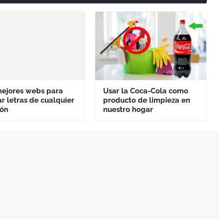
mejores webs para
Usar la Coca-Cola como
r letras de cualquier
producto de limpieza en
ión
nuestro hogar
Artículo Siguiente
nte sobre variados temas, enfocados en recopilar y compartir
ncipalmente del mundo tecnológico.