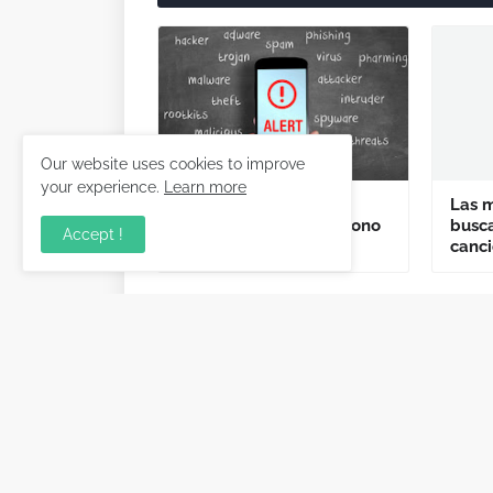
Our website uses cookies to improve
your experience.
Learn more
Señales claras para
Las 
descubrir que tu teléfono
busca
Accept !
móvil tiene un virus
canc
Artículo Anterior
Información releva
conocimientos pri