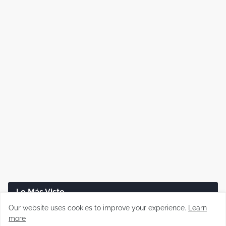
Lo Más Visto
Our website uses cookies to improve your experience.
Learn
Disco duro dañado: cómo recuperar tus
more
archivos paso a paso (Guía real)