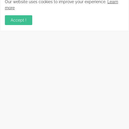
Our website uses cookies to improve your experience.
Learn
archivos paso a paso (Guía real)
more
Accept !
Adiós a las gafas en un minuto: la técnica sin
láser ni cortes que revoluciona la visión
Cómo saber si un cable USB sirve realmente
para carga rápida
Información relevante sobre variados temas, enfocados en
recopilar y compartir conocimientos principalmente del mundo
tecnológico.