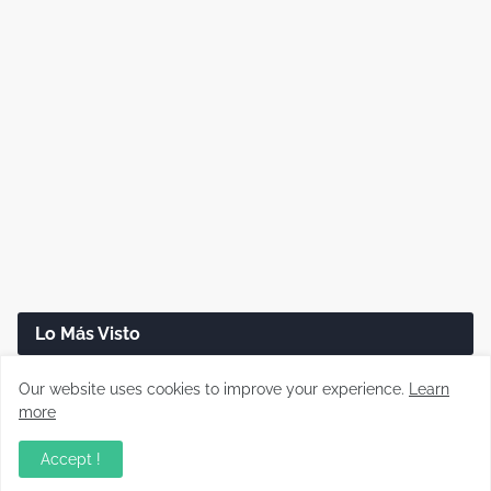
Lo Más Visto
Cómo saber si un cable USB sirve realmente
Our website uses cookies to improve your experience.
Learn
para carga rápida
more
Accept !
Disco duro dañado: cómo recuperar tus