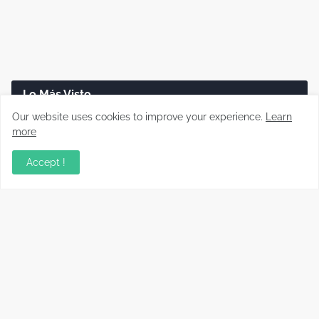
Lo Más Visto
Our website uses cookies to improve your experience.
Learn
Disco duro dañado: cómo recuperar tus
more
archivos paso a paso (Guía real)
Accept !
Cómo reparar cargadores USB-C que no
cargan o cargan lento
Adiós a las gafas en un minuto: la técnica sin
láser ni cortes que revoluciona la visión