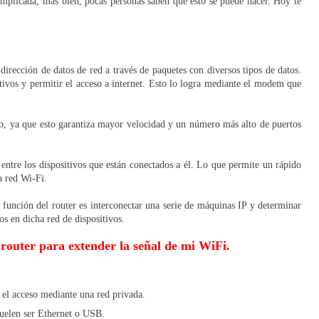
mplicada, más bien, pocas personas saben que esto se puede hacer. Hoy te
.
 dirección de datos de red a través de paquetes con diversos tipos de datos.
itivos y permitir el acceso a internet. Esto lo logra mediante el modem que
, ya que esto garantiza mayor velocidad y un número más alto de puertos
entre los dispositivos que están conectados a él. Lo que permite un rápido
la red Wi-Fi.
función del router es interconectar una serie de máquinas IP y determinar
tos en dicha red de dispositivos.
router para extender la señal de mi WiFi.
 el acceso mediante una red privada.
suelen ser Ethernet o USB.