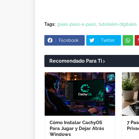
Tags:
guias-paso-a-paso
tutoriales-digitales
Facebook
Twitter
Recomendado Para Ti
Cómo Instalar CachyOS
7 Pas
Para Jugar y Dejar Atrás
Priva
Windows