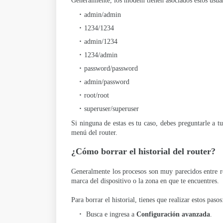
Generalmente, los modem tienen asociados estos usuar
admin/admin
1234/1234
admin/1234
1234/admin
password/password
admin/password
root/root
superuser/superuser
Si ninguna de estas es tu caso, debes preguntarle a tu
menú del router.
¿Cómo borrar el historial del router?
Generalmente los procesos son muy parecidos entre rou
marca del dispositivo o la zona en que te encuentres.
Para borrar el historial, tienes que realizar estos pasos
Busca e ingresa a
Configuración avanzada
.