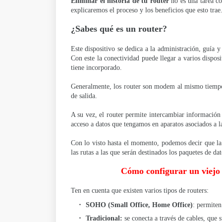
Eliminar el historia de tu router
no es una tarea co
explicaremos el proceso y los beneficios que esto trae
¿Sabes qué es un router?
Este dispositivo se dedica a la administración, guía y
Con este la conectividad puede llegar a varios dispos
tiene incorporado.
Generalmente, los router son modem al mismo tiempo
de salida.
A su vez, el router permite intercambiar información 
acceso a datos que tengamos en aparatos asociados a 
Con lo visto hasta el momento, podemos decir que la 
las rutas a las que serán destinados los paquetes de da
Cómo configurar un viejo 
Ten en cuenta que existen varios tipos de routers:
SOHO (Small Office, Home Office)
: permiten
Tradicional:
se conecta a través de cables, que 